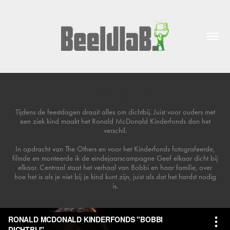
Bobbi Dichtbij
Tijdens de feestdagen draait alles om dichtbij. Juist voor ouders met
een ziek kind maakt het Ronald McDonald Kinderfonds dan het
verschil.
In opdracht van The Others en voor het Kinderfonds fotografeerde,
filmde en monteerde ik de eindejaarscampagne Geef elkaar dicht bij
elkaar. Centraal staat het verhaal van Bobbi en haar familie, over
hoe het is als je niet bij je kind kunt zijn, juist als dat het hardst nodig
is.